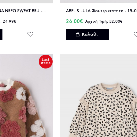
NAME IT NMFNADENA NREG SWEAT BRU - 13246647
ABEL & LULA Φουτερ κεντητο - 15-
26.00€
24.99€
52.00€
Καλάθι
Last
items