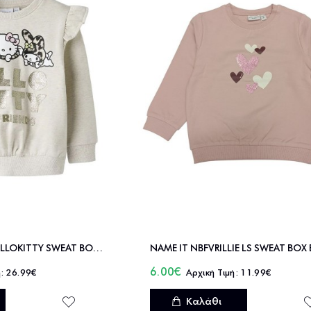
NAME IT NMFASK HELLOKITTY SWEAT BOX BRU SKY - 13247012
6.00€
26.99€
11.99€
Καλάθι