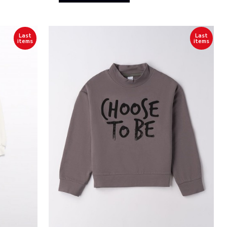
Last
Last
items
items