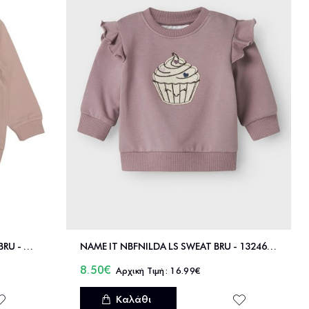
NAME IT NBFVRILLIE LS SWEAT BOX BRU - 13226050
NAME IT NBFNILDA LS SWEAT BRU - 13246489
8.50€
16.99€
Καλάθι