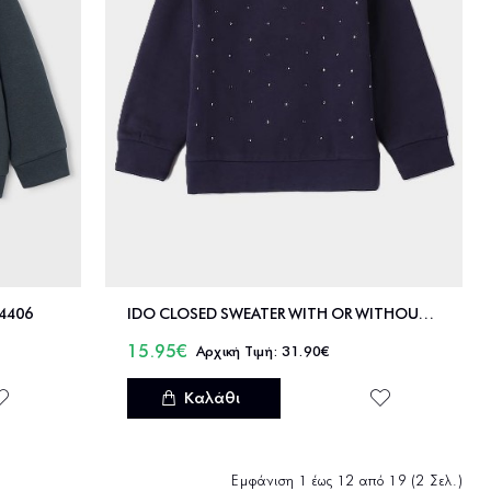
04406
IDO CLOSED SWEATER WITH OR WITHOUT HOOD - 4.A650/00
15.95€
31.90€
Καλάθι
Εμφάνιση 1 έως 12 από 19 (2 Σελ.)