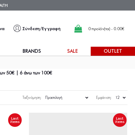
ΑΓΗ
να
Σύνδεση/Εγγραφή
0 προϊόν(τα) - 0.00€
BRANDS
SALE
OUTLET
100
€
Ταξινόμηση:
Εμφάνιση:
Last
Last
items
items