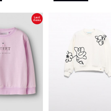
Last
items