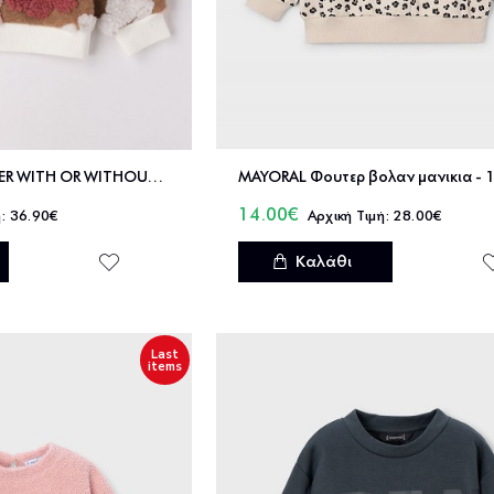
IDO CLOSED SWEATER WITH OR WITHOUT HOOD - 4.F736/00
14.00€
36.90€
28.00€
Καλάθι
Last
items