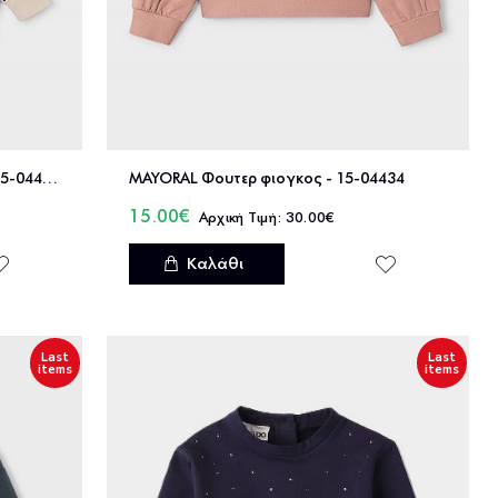
MAYORAL Φουτερ βολαν μανικια - 15-04433
MAYORAL Φουτερ φιογκος - 15-04434
15.00€
30.00€
Καλάθι
Last
Last
items
items