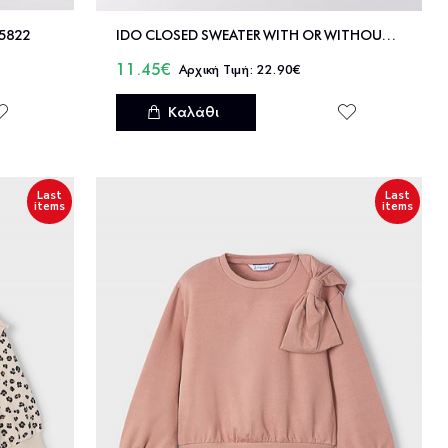
05822
IDO CLOSED SWEATER WITH OR WITHOUT HOOD - 4.F886/00
11.45€
22.90€
Καλάθι
Last
Last
items
items