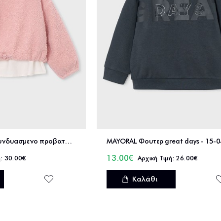
MAYORAL Φουτερ συνδυασμενο προβατο - 15-04431
MAYORAL Φουτερ great days - 15-
13.00€
30.00€
26.00€
Καλάθι