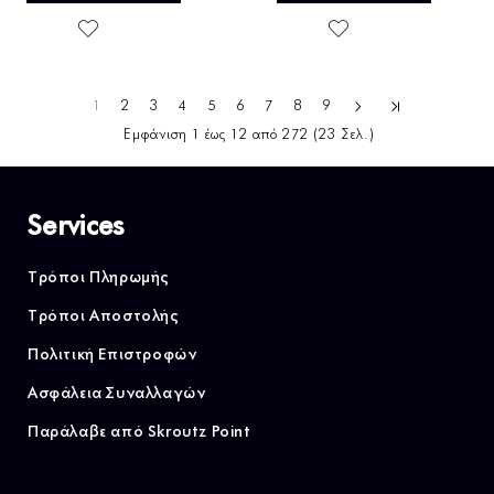
1
2
3
4
5
6
7
8
9
Εμφάνιση 1 έως 12 από 272 (23 Σελ.)
Services
Τρόποι Πληρωμής
Τρόποι Αποστολής
Πολιτική Επιστροφών
Ασφάλεια Συναλλαγών
Παράλαβε από Skroutz Point