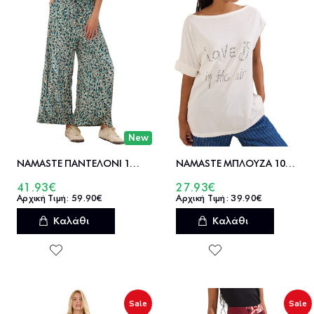
New
NAMASTE ΠΑΝΤΕΛΟΝΙ 100%ΒΙΣΚ TALENNE_3 - SS0126047
NAMASTE ΜΠΛΟΥΖΑ 100%ΒΑΜΒ ARI - SS0726037
41.93€
27.93€
59.90€
39.90€
Καλάθι
Καλάθι
Sale
Sale