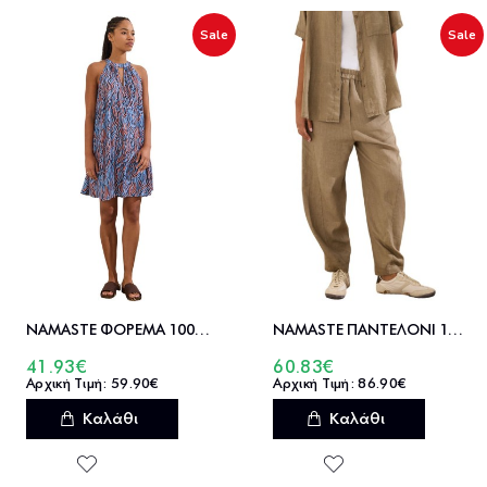
Sale
Sale
NAMASTE ΦΟΡΕΜΑ 100%ΒΙΣΚ NANCY - SS0826029
NAMASTE ΠΑΝΤΕΛΟΝΙ 100%ΛΙΝ MATEO - SS0126045
41.93€
60.83€
59.90€
86.90€
Καλάθι
Καλάθι