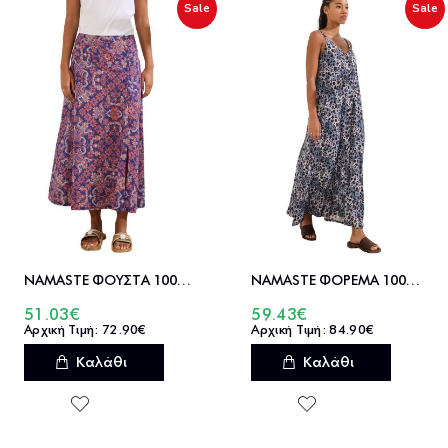
Sale
Sale
NAMASTE ΦΟΥΣΤΑ 100%ΒΑΜ STEFANIE - SS0326016
NAMASTE ΦΟΡΕΜΑ 100%ΒΙΣΚ ORALI - SS0826019
51.03€
59.43€
72.90€
84.90€
Καλάθι
Καλάθι