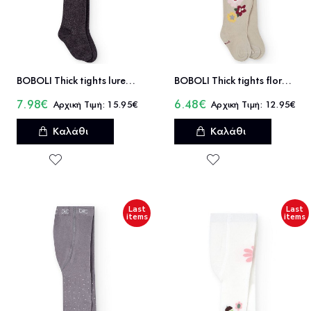
BOBOLI Thick tights lurex for girl -BCI - 722023
BOBOLI Thick tights floral for baby girl -BCI - 702133
7.98€
6.48€
15.95€
12.95€
Καλάθι
Καλάθι
Last
Last
items
items