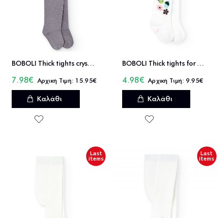
BOBOLI Thick tights crystals for baby girl -BCI - 702043
BOBOLI Thick tights for baby girl -BCI - 142029
7.98€
4.98€
15.95€
9.95€
Καλάθι
Καλάθι
Last
Last
items
items