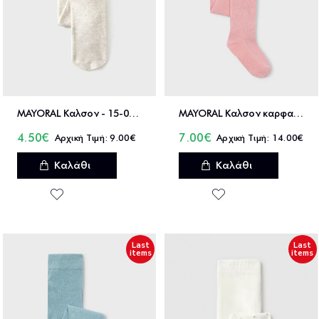
MAYORAL Καλσον - 15-09916
MAYORAL Καλσον καρφακια τρουκς - 15-10046
4.50€
7.00€
9.00€
14.00€
Καλάθι
Καλάθι
Last
Last
items
items