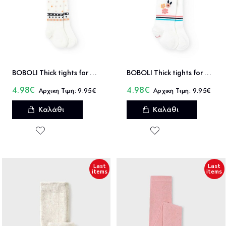
BOBOLI Thick tights for baby girl -BCI - 122027
BOBOLI Thick tights for baby girl -BCI - 132051
4.98€
4.98€
9.95€
9.95€
Καλάθι
Καλάθι
Last
Last
items
items