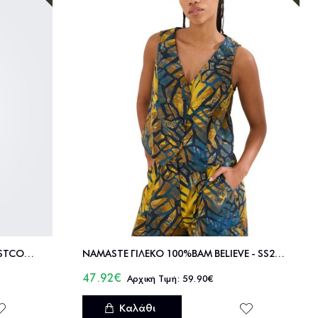
ONLY ONLVIESTA S/L LINEN BL WAISTCOAT TLR - 15375017
NAMASTE ΓΙΛΕΚΟ 100%ΒΑΜ BELIEVE - SS2226003
47.92€
59.90€
Καλάθι