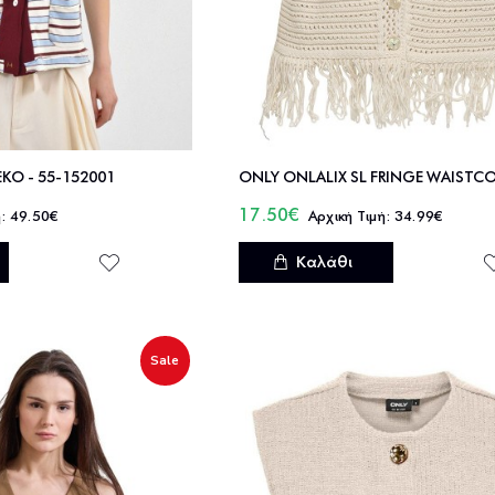
ΕΚΟ - 55-152001
17.50€
49.50€
34.99€
Καλάθι
Sale