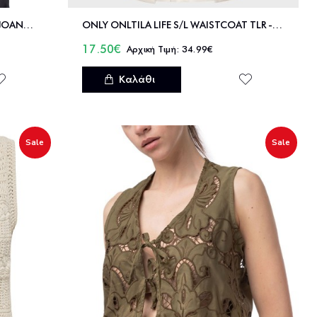
NAMASTE ΓΙΛΕΚΟ 95%ΛΥΟ-5%ΛΙΝ JOAN_1 - SS2226005
ONLY ONLTILA LIFE S/L WAISTCOAT TLR - 15367399
17.50€
34.99€
Καλάθι
Sale
Sale