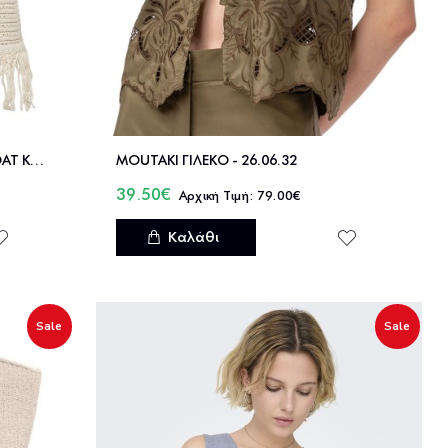
ONLY ONLALIX SL FRINGE WAISTCOAT KNT - 15364856
MOUTAKI ΓΙΛΕΚΟ - 26.06.32
39.50€
79.00€
Καλάθι
Sale
Sale