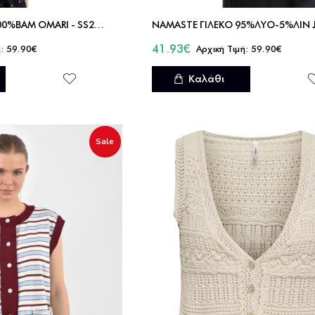
NAMASTE ΓΙΛΕΚΟ 100%ΒΑΜ OMARI - SS2226002
41.93€
59.90€
59.90€
Καλάθι
Sale