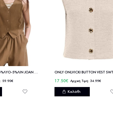
NAMASTE ΓΙΛΕΚΟ 95%ΛΥΟ-5%ΛΙΝ JOAN - SS2226004
17.50€
59.90€
34.99€
Καλάθι