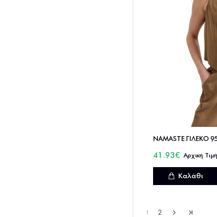
41.93€
Καλάθι
1
2