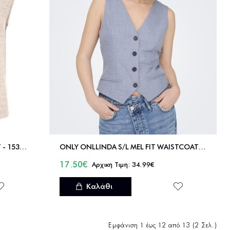
ONLY ONLVICKI BUTTON VEST SWT - 15369165
ONLY ONLLINDA S/L MEL FIT WAISTCOAT TLR NOOS - 15336753
17.50€
34.99€
Καλάθι
Εμφάνιση 1 έως 12 από 13 (2 Σελ.)