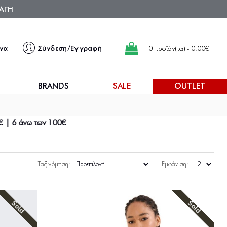
ΑΓΗ
να
Σύνδεση/Εγγραφή
0 προϊόν(τα) - 0.00€
BRANDS
SALE
OUTLET
€
Ταξινόμηση:
Εμφάνιση:
Sold
Sold